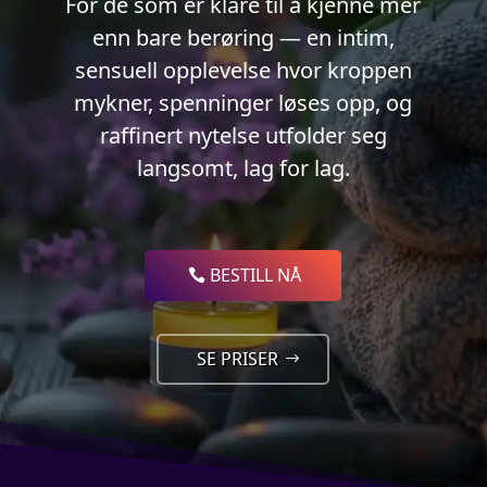
For de som er klare til å kjenne mer
enn bare berøring — en intim,
sensuell opplevelse hvor kroppen
mykner, spenninger løses opp, og
raffinert nytelse utfolder seg
langsomt, lag for lag.
BESTILL NÅ
SE PRISER